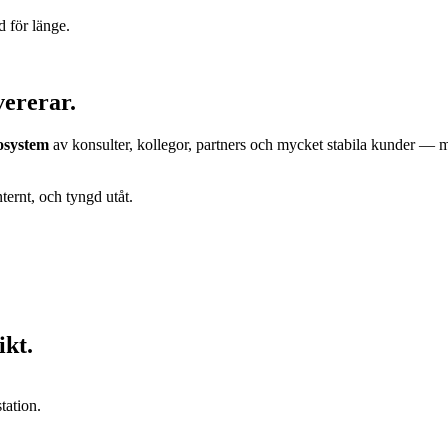
d för länge.
ererar.
osystem
av konsulter, kollegor, partners och mycket stabila kunder — 
ternt, och tyngd utåt.
ikt.
tation.