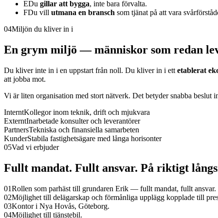
E
Du
gillar att bygga
, inte bara förvalta.
F
Du vill
utmana en bransch
som tjänat på att vara svårförståd
04
Miljön du kliver in i
En grym miljö — människor som redan lev
Du kliver inte in i en uppstart från noll. Du kliver in i ett
etablerat ek
att jobba mot.
Vi är liten organisation med stort nätverk. Det betyder snabba beslut in
Internt
Kollegor inom teknik, drift och mjukvara
Externt
Inarbetade konsulter och leverantörer
Partners
Tekniska och finansiella samarbeten
Kunder
Stabila fastighetsägare med långa horisonter
05
Vad vi erbjuder
Fullt mandat. Fullt ansvar. På riktigt långs
01
Rollen som parhäst till grundaren Erik — fullt mandat, fullt ansvar.
02
Möjlighet till delägarskap och förmånliga upplägg kopplade till pres
03
Kontor i Nya Hovås, Göteborg.
04
Möjlighet till tjänstebil.