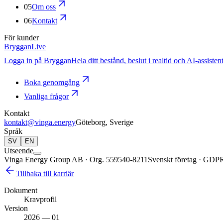
05
Om oss
06
Kontakt
För kunder
Bryggan
Live
Logga in på Bryggan
Hela ditt bestånd, beslut i realtid och AI-assiste
Boka genomgång
Vanliga frågor
Kontakt
kontakt@vinga.energy
Göteborg, Sverige
Språk
SV
EN
Utseende
Vinga Energy Group AB · Org. 559540-8211
Svenskt företag · GDP
Tillbaka till karriär
Dokument
Kravprofil
Version
2026 — 01