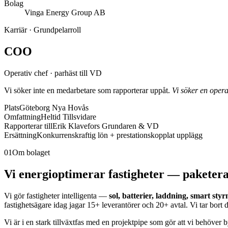
Bolag
Vinga Energy Group AB
Karriär ·
Grundpelarroll
COO
Operativ chef · parhäst till VD
Vi söker inte en medarbetare som rapporterar uppåt.
Vi söker en oper
Plats
Göteborg Nya Hovås
Omfattning
Heltid Tillsvidare
Rapporterar till
Erik Klavefors Grundaren & VD
Ersättning
Konkurrenskraftig lön + prestationskopplat upplägg
01
Om bolaget
Vi energioptimerar fastigheter — paketerat
Vi gör fastigheter intelligenta —
sol, batterier, laddning, smart sty
fastighetsägare idag jagar 15+ leverantörer och 20+ avtal. Vi tar bort d
Vi är i en stark tillväxtfas med en projektpipe som gör att vi behöver