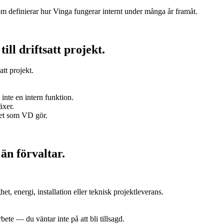
om definierar hur Vinga fungerar internt under många år framåt.
ll driftsatt projekt.
att projekt.
inte en intern funktion.
äxer.
et som VD gör.
än förvaltar.
t, energi, installation eller teknisk projektleverans.
.
rbete — du väntar inte på att bli tillsagd.