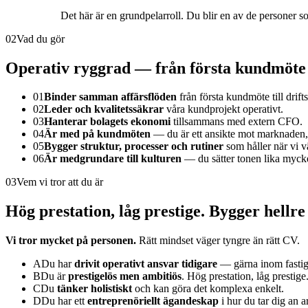
Det här är en grundpelarroll. Du blir en av de personer s
02
Vad du gör
Operativ ryggrad — från första kundmöte ti
01
Binder samman affärsflöden
från första kundmöte till drifts
02
Leder och kvalitetssäkrar
våra kundprojekt operativt.
03
Hanterar bolagets ekonomi
tillsammans med extern CFO.
04
Är med på kundmöten
— du är ett ansikte mot marknaden, 
05
Bygger struktur, processer och rutiner
som håller när vi v
06
Är medgrundare till kulturen
— du sätter tonen lika myck
03
Vem vi tror att du är
Hög prestation, låg prestige. Bygger hellre 
Vi tror mycket på personen.
Rätt mindset väger tyngre än rätt CV.
A
Du har
drivit operativt ansvar tidigare
— gärna inom fastighe
B
Du är
prestigelös men ambitiös
. Hög prestation, låg prestige
C
Du
tänker holistiskt
och kan göra det komplexa enkelt.
D
Du har ett
entreprenöriellt ägandeskap
i hur du tar dig an a