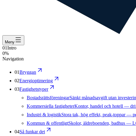
Meny
01
Intro
0%
Navigation
01
Bryggan
02
Energioptimering
03
Fastighetstyper
Bostadsrättsföreningar
Sänkt månadsavgift utan invester
Kommersiella fastigheter
Kontor, handel och hotell — dri
Industri & logistik
Stora tak, hög effekt, peak-toppar — per
Kommun & offentligt
Skolor, äldreboenden, badhus — 
04
Så funkar det