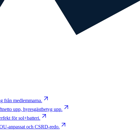
ing från medlemmarna.
ftnetto upp, hyresgästbetyg upp.
fekt för sol+batteri.
LOU-anpassat och CSRD-redo.